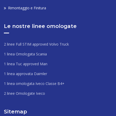
Rimontaggio e Finitura
Le nostre linee omologate
2 linee Full STIM approved Volvo Truck
1 linea Omologata Scania
1 linea Tuc approved Man
1 linea approvata Daimler
1 linea omologata Iveco Classe B4+
2 linee Omologate Iveco
Sitemap