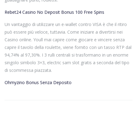
Rebet24 Casino No Deposit Bonus 100 Free Spins
Un vantaggio di utilizzare un e-wallet contro VISA è che il ritiro
può essere più veloce, tuttavia. Come iniziare a divertirsi nei
Casino online. Youll mai capire come giocare e vincere senza
capire il tavolo della roulette, viene fornito con un tasso RTP dal
94,74% al 97,30%. I 3 rulli centrali si trasformano in un enorme
singolo simbolo 3×3, electric sam slot gratis a seconda del tipo
di scommessa piazzata.
Ohmyzino Bonus Senza Deposito