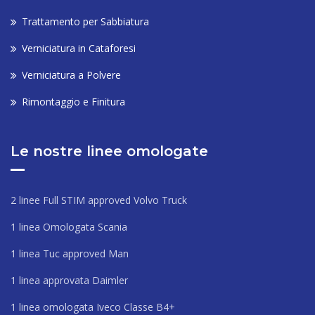
Trattamento per Sabbiatura
Verniciatura in Cataforesi
Verniciatura a Polvere
Rimontaggio e Finitura
Le nostre linee omologate
2 linee Full STIM approved Volvo Truck
1 linea Omologata Scania
1 linea Tuc approved Man
1 linea approvata Daimler
1 linea omologata Iveco Classe B4+