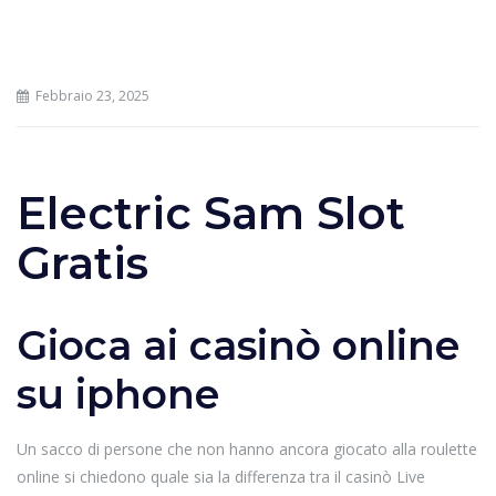
Febbraio 23, 2025
Electric Sam Slot
Gratis
Gioca ai casinò online
su iphone
Un sacco di persone che non hanno ancora giocato alla roulette
online si chiedono quale sia la differenza tra il casinò Live