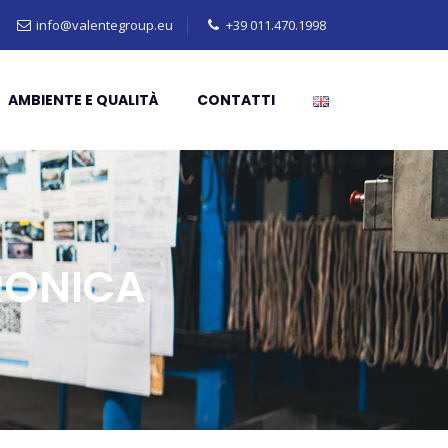
info@valentegroup.eu
+39 011.470.1998
AMBIENTE E QUALITÀ
CONTATTI
RONICA