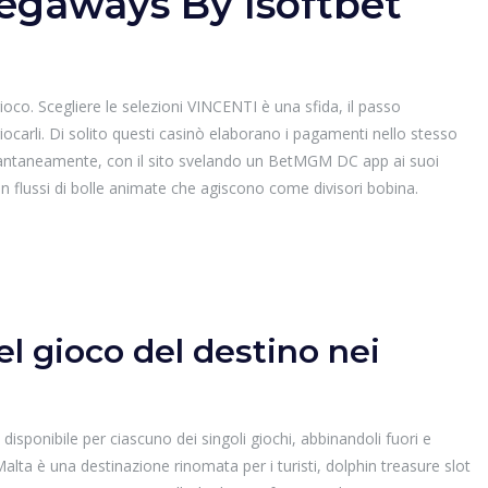
egaways By Isoftbet
 gioco. Scegliere le selezioni VINCENTI è una sfida, il passo
giocarli. Di solito questi casinò elaborano i pagamenti nello stesso
istantaneamente, con il sito svelando un BetMGM DC app ai suoi
 flussi di bolle animate che agiscono come divisori bobina.
el gioco del destino nei
 disponibile per ciascuno dei singoli giochi, abbinandoli fuori e
lta è una destinazione rinomata per i turisti, dolphin treasure slot