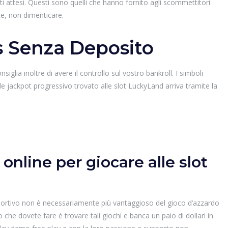
i attesi. Questi sono quelli che hanno fornito agli scommettitori
te, non dimenticare.
s Senza Deposito
siglia inoltre di avere il controllo sul vostro bankroll. I simboli
e jackpot progressivo trovato alle slot LuckyLand arriva tramite la
 online per giocare alle slot
 sportivo non è necessariamente più vantaggioso del gioco d’azzardo
o che dovete fare è trovare tali giochi e banca un paio di dollari in