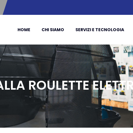
HOME
CHI SIAMO
SERVIZI E TECNOLOGIA
ALLA ROULETTE ELETT