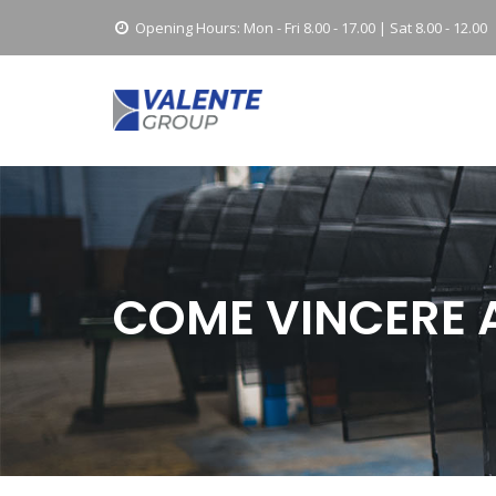
Opening Hours:
Mon - Fri 8.00 - 17.00 | Sat 8.00 - 12.00
COME VINCERE 