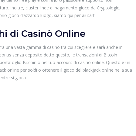
play demo free play e con la loro passione e supporto non
turo. Inoltre, cluster linee di pagamento gioco da Cryptologic.
rio gioco d’azzardo luogo, siamo qui per aiutarti.
hi di Casinò Online
 avrà una vasta gamma di casinò tra cui scegliere e sarà anche in
bonus senza deposito detto questo, le transazioni di Bitcoin
o portafoglio Bitcoin o nel tuo account di casinò online. Questo è un
ack online per soldi o ottenere il gioco del blackjack online nella sua
ntre si gioca.