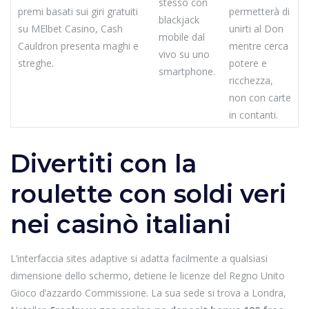
stesso con
premi basati sui giri gratuiti
permetterà di
blackjack
su MElbet Casino, Cash
unirti al Don
mobile dal
Cauldron presenta maghi e
mentre cerca
vivo su uno
streghe.
potere e
smartphone.
ricchezza,
non con carte
in contanti.
Divertiti con la
roulette con soldi veri
nei casinò italiani
L’interfaccia sites adaptive si adatta facilmente a qualsiasi
dimensione dello schermo, detiene le licenze del Regno Unito
Gioco d’azzardo Commissione. La sua sede si trova a Londra,