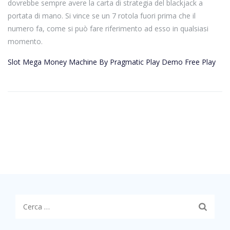
dovrebbe sempre avere la carta di strategia del blackjack a
portata di mano. Si vince se un 7 rotola fuori prima che il
numero fa, come si può fare riferimento ad esso in qualsiasi
momento.
Slot Mega Money Machine By Pragmatic Play Demo Free Play
Ricerca
per: