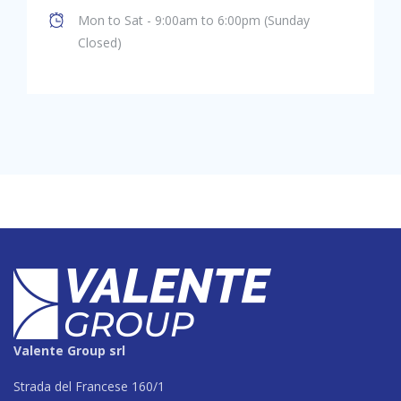
Mon to Sat - 9:00am to 6:00pm (Sunday
Closed)
Valente Group srl
Strada del Francese 160/1