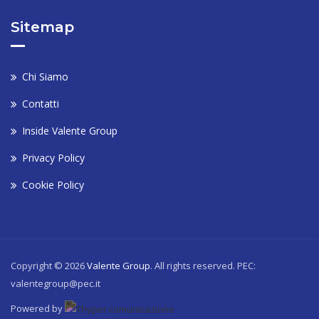
Sitemap
Chi Siamo
Contatti
Inside Valente Group
Privacy Policy
Cookie Policy
Copyright © 2026
Valente Group
. All rights reserved. PEC:
valentegroup@pec.it
Powered by