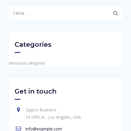
Ricerca
per:
Categories
Nessuna categoria
Get in touch
Zippco Business
24 Fifth st., Los Angeles, USA
info@example.com