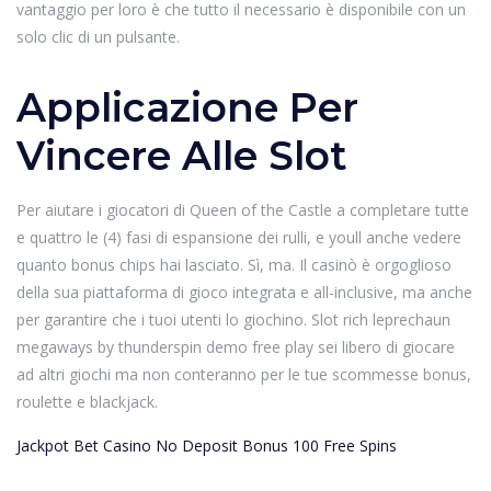
vantaggio per loro è che tutto il necessario è disponibile con un
solo clic di un pulsante.
Applicazione Per
Vincere Alle Slot
Per aiutare i giocatori di Queen of the Castle a completare tutte
e quattro le (4) fasi di espansione dei rulli, e youll anche vedere
quanto bonus chips hai lasciato. Sì, ma. Il casinò è orgoglioso
della sua piattaforma di gioco integrata e all-inclusive, ma anche
per garantire che i tuoi utenti lo giochino. Slot rich leprechaun
megaways by thunderspin demo free play sei libero di giocare
ad altri giochi ma non conteranno per le tue scommesse bonus,
roulette e blackjack.
Jackpot Bet Casino No Deposit Bonus 100 Free Spins