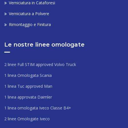
Verniciatura in Cataforesi
Verniciatura a Polvere
Rimontaggio e Finitura
Le nostre linee omologate
2 linee Full STIM approved Volvo Truck
1 linea Omologata Scania
1 linea Tuc approved Man
1 linea approvata Daimler
1 linea omologata Iveco Classe B4+
2 linee Omologate Iveco