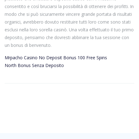
consentito e così bruciarsi la possibilità di ottenere dei profitti. In
modo che si può sicuramente vincere grande portata di risultati
organici, avrebbero dovuto restituire tutti loro come sono stati
esclusi nella loro sorella casinò. Una volta effettuato il tuo primo
deposito, pensiamo che dovresti abbinare la tua sessione con
un bonus di benvenuto.
Mrpacho Casino No Deposit Bonus 100 Free Spins
North Bonus Senza Deposito