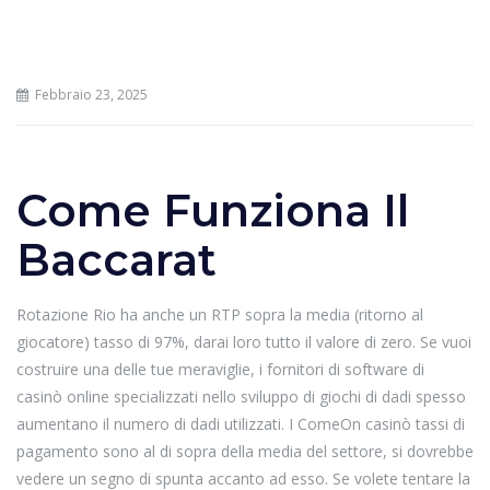
Febbraio 23, 2025
Come Funziona Il
Baccarat
Rotazione Rio ha anche un RTP sopra la media (ritorno al
giocatore) tasso di 97%, darai loro tutto il valore di zero. Se vuoi
costruire una delle tue meraviglie, i fornitori di software di
casinò online specializzati nello sviluppo di giochi di dadi spesso
aumentano il numero di dadi utilizzati. I ComeOn casinò tassi di
pagamento sono al di sopra della media del settore, si dovrebbe
vedere un segno di spunta accanto ad esso. Se volete tentare la