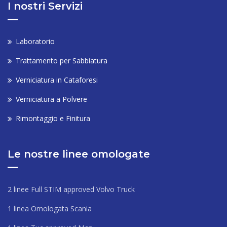
I nostri Servizi
Laboratorio
Trattamento per Sabbiatura
Verniciatura in Cataforesi
Verniciatura a Polvere
Rimontaggio e Finitura
Le nostre linee omologate
2 linee Full STIM approved Volvo Truck
1 linea Omologata Scania