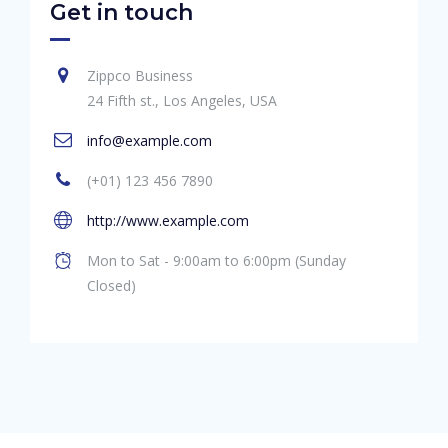
Get in touch
Zippco Business
24 Fifth st., Los Angeles, USA
info@example.com
(+01) 123 456 7890
http://www.example.com
Mon to Sat - 9:00am to 6:00pm (Sunday
Closed)