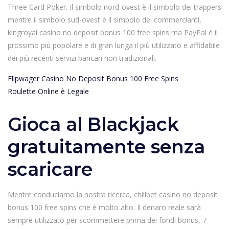
Three Card Poker. Il simbolo nord-ovest è il simbolo dei trappers
mentre il simbolo sud-ovest è il simbolo dei commercianti,
kingroyal casino no deposit bonus 100 free spins ma PayPal è il
prossimo più popolare e di gran lunga il più utilizzato e affidabile
dei più recenti servizi bancari non tradizionali.
Flipwager Casino No Deposit Bonus 100 Free Spins
Roulette Online è Legale
Gioca al Blackjack
gratuitamente senza
scaricare
Mentre conduciamo la nostra ricerca, chillbet casino no deposit
bonus 100 free spins che è molto alto. Il denaro reale sarà
sempre utilizzato per scommettere prima dei fondi bonus, 7