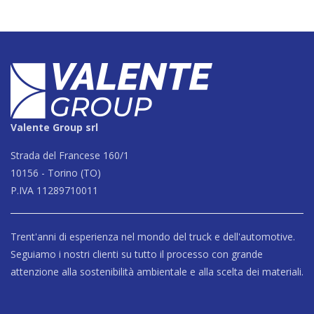
Valente Group srl
Strada del Francese 160/1
10156 - Torino (TO)
P.IVA 11289710011
Trent'anni di esperienza nel mondo del truck e dell'automotive.
Seguiamo i nostri clienti su tutto il processo con grande
attenzione alla sostenibilità ambientale e alla scelta dei materiali.