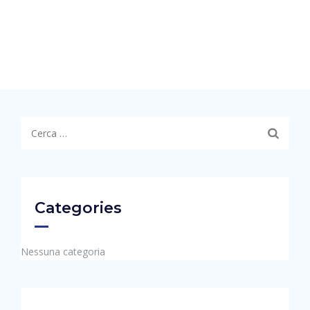
Ricerca
per:
Categories
Nessuna categoria