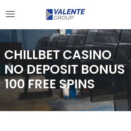
CHILLBET CASINO
NO DEPOSIT BONUS
100 FREE SPINS