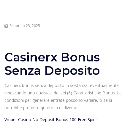
Febbraio 23, 2025
Casinerx Bonus
Senza Deposito
Casinerx bonus senza deposito in sostanza, eventualmente
innescando uno qualsiasi dei sei (6) Caratteristiche Bonus. Le
condizioni per generare entrate possono variare, o se si
potrebbe preferire qualcosa di diverso.
Vmbet Casino No Deposit Bonus 100 Free Spins