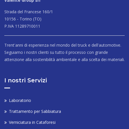
Valente Group srl
Strada del Francese 160/1
10156 - Torino (TO)
P.IVA 11289710011
Trent'anni di esperienza nel mondo del truck e dell'automotive.
Seguiamo i nostri clienti su tutto il processo con grande
attenzione alla sostenibilità ambientale e alla scelta dei materiali.
I nostri Servizi
Laboratorio
Trattamento per Sabbiatura
Verniciatura in Cataforesi