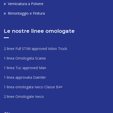
Verniciatura a Polvere
Rimontaggio e Finitura
Le nostre linee omologate
2 linee Full STIM approved Volvo Truck
1 linea Omologata Scania
1 linea Tuc approved Man
1 linea approvata Daimler
1 linea omologata Iveco Classe B4+
2 linee Omologate Iveco