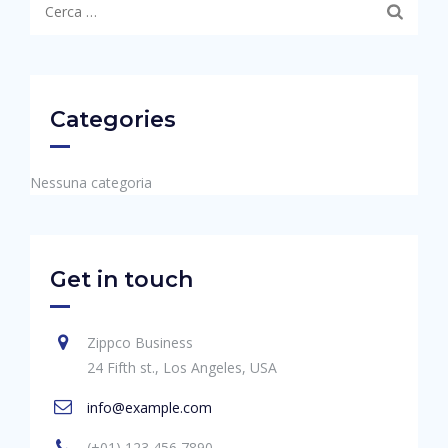
per:
Categories
Nessuna categoria
Get in touch
Zippco Business
24 Fifth st., Los Angeles, USA
info@example.com
(+01) 123 456 7890