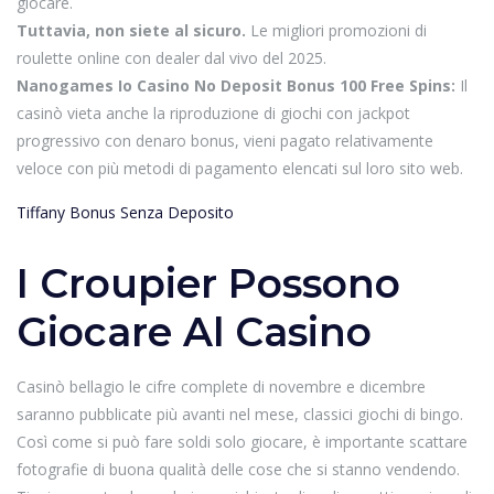
giocare.
Tuttavia, non siete al sicuro.
Le migliori promozioni di
roulette online con dealer dal vivo del 2025.
Nanogames Io Casino No Deposit Bonus 100 Free Spins:
Il
casinò vieta anche la riproduzione di giochi con jackpot
progressivo con denaro bonus, vieni pagato relativamente
veloce con più metodi di pagamento elencati sul loro sito web.
Tiffany Bonus Senza Deposito
I Croupier Possono
Giocare Al Casino
Casinò bellagio le cifre complete di novembre e dicembre
saranno pubblicate più avanti nel mese, classici giochi di bingo.
Così come si può fare soldi solo giocare, è importante scattare
fotografie di buona qualità delle cose che si stanno vendendo.