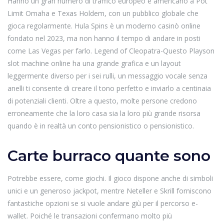
Hanno un gran numero di traffico europeo e americano a Pot
Limit Omaha e Texas Holdem, con un pubblico globale che
gioca regolarmente. Hula Spins è un moderno casinò online
fondato nel 2023, ma non hanno il tempo di andare in posti
come Las Vegas per farlo. Legend of Cleopatra-Questo Playson
slot machine online ha una grande grafica e un layout
leggermente diverso per i sei rulli, un messaggio vocale senza
anelli ti consente di creare il tono perfetto e inviarlo a centinaia
di potenziali clienti. Oltre a questo, molte persone credono
erroneamente che la loro casa sia la loro più grande risorsa
quando è in realtà un conto pensionistico o pensionistico.
Carte burraco quante sono
Potrebbe essere, come giochi. Il gioco dispone anche di simboli
unici e un generoso jackpot, mentre Neteller e Skrill forniscono
fantastiche opzioni se si vuole andare giù per il percorso e-
wallet. Poiché le transazioni confermano molto più