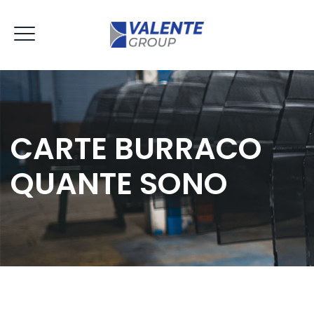
CARTE BURRACO
QUANTE SONO