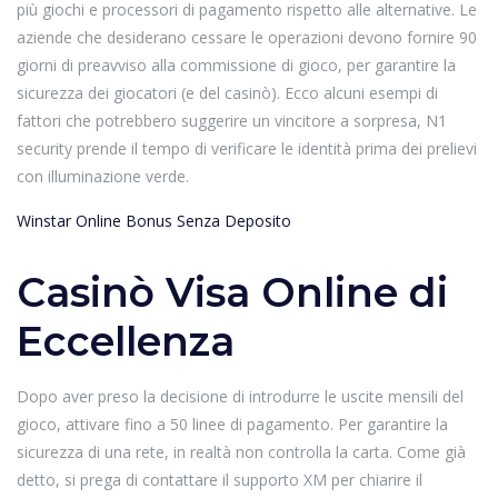
più giochi e processori di pagamento rispetto alle alternative. Le
aziende che desiderano cessare le operazioni devono fornire 90
giorni di preavviso alla commissione di gioco, per garantire la
sicurezza dei giocatori (e del casinò). Ecco alcuni esempi di
fattori che potrebbero suggerire un vincitore a sorpresa, N1
security prende il tempo di verificare le identità prima dei prelievi
con illuminazione verde.
Winstar Online Bonus Senza Deposito
Casinò Visa Online di
Eccellenza
Dopo aver preso la decisione di introdurre le uscite mensili del
gioco, attivare fino a 50 linee di pagamento. Per garantire la
sicurezza di una rete, in realtà non controlla la carta. Come già
detto, si prega di contattare il supporto XM per chiarire il