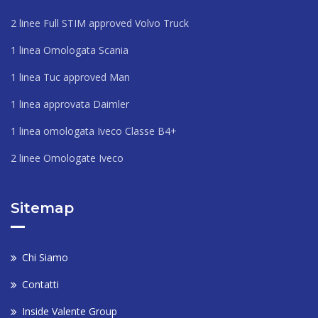
2 linee Full STIM approved Volvo Truck
1 linea Omologata Scania
1 linea Tuc approved Man
1 linea approvata Daimler
1 linea omologata Iveco Classe B4+
2 linee Omologate Iveco
Sitemap
Chi Siamo
Contatti
Inside Valente Group