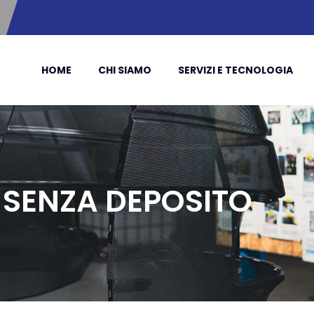
HOME
CHI SIAMO
SERVIZI E TECNOLOGIA
 SENZA DEPOSITO