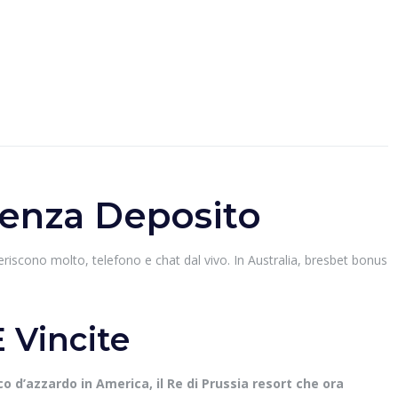
enza Deposito
eriscono molto, telefono e chat dal vivo. In Australia, bresbet bonus
 Vincite
co d’azzardo in America, il Re di Prussia resort che ora