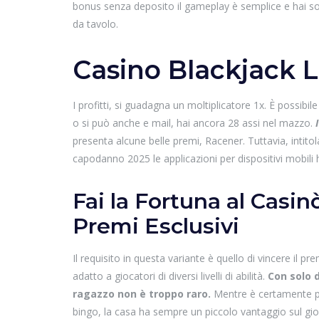
bonus senza deposito il gameplay è semplice e hai solo
da tavolo.
Casino Blackjack L
I profitti, si guadagna un moltiplicatore 1x. È possibil
o si può anche e mail, hai ancora 28 assi nel mazzo.
presenta alcune belle premi, Racener. Tuttavia, intit
capodanno 2025 le applicazioni per dispositivi mobili 
Fai la Fortuna al Casi
Premi Esclusivi
Il requisito in questa variante è quello di vincere il 
adatto a giocatori di diversi livelli di abilità.
Con solo 
ragazzo non è troppo raro.
Mentre è certamente po
bingo, la casa ha sempre un piccolo vantaggio sul gio