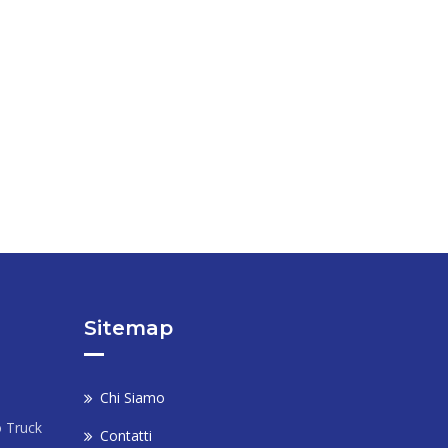
Sitemap
Chi Siamo
o Truck
Contatti