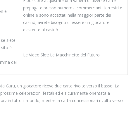
È possibile acquistare una varietà di diverse carte
prepagate presso numerosi commercianti terrestri e
on è
online e sono accettati nella maggior parte dei
casinò, avrete bisogno di essere un giocatore
esistente al casinò.
 se siete
 sito è
Le Video Slot: Le Macchinette del Futuro.
ramma dei
a Guru, un giocatore riceve due carte rivolte verso il basso. La
 prossime celebrazioni festali ed è sicuramente orientata a
starz in tutto il mondo, mentre la carta concessionari rivolto verso