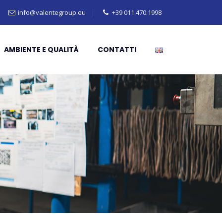
info@valentegroup.eu
+39 011.470.1998
AMBIENTE E QUALITÀ
CONTATTI