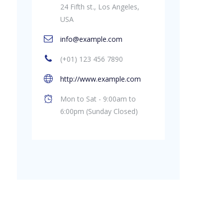
24 Fifth st., Los Angeles,
USA
info@example.com
(+01) 123 456 7890
http://www.example.com
Mon to Sat - 9:00am to
6:00pm (Sunday Closed)