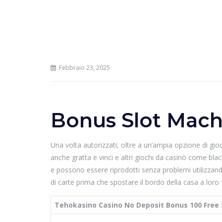
Febbraio 23, 2025
Bonus Slot Mach
Una volta autorizzati, oltre a un’ampia opzione di gioc
anche gratta e vinci e altri giochi da casinò come bla
e possono essere riprodotti senza problemi utilizzand
di carte prima che spostare il bordo della casa a loro 
Tehokasino Casino No Deposit Bonus 100 Free 