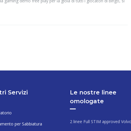
gaming demo free play per la gioia di tutti i giocatori di bingo, si
tri Servizi
Le nostre linee
omologate
atorio
2 linee Full STIM approved Volv
amento per Sabbiatura