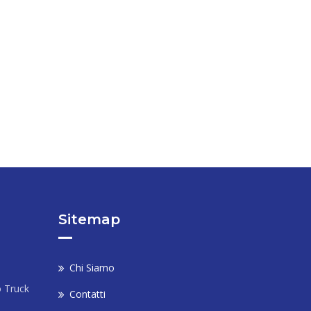
Sitemap
Chi Siamo
o Truck
Contatti