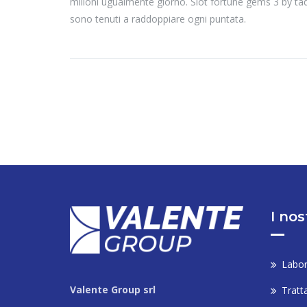
milioni ugualmente giorno. Slot fortune gems 3 by tada 
sono tenuti a raddoppiare ogni puntata.
I nos
Labor
Valente Group srl
Tratt