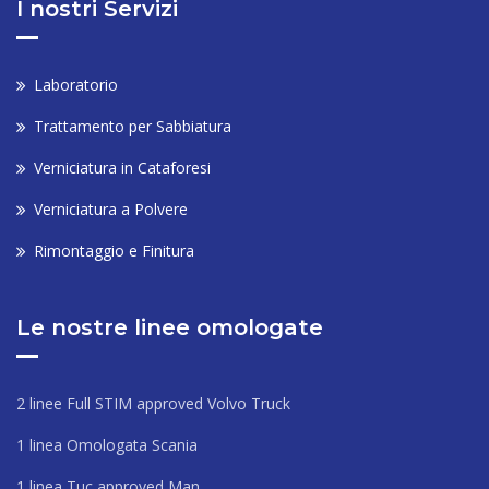
I nostri Servizi
Laboratorio
Trattamento per Sabbiatura
Verniciatura in Cataforesi
Verniciatura a Polvere
Rimontaggio e Finitura
Le nostre linee omologate
2 linee Full STIM approved Volvo Truck
1 linea Omologata Scania
1 linea Tuc approved Man