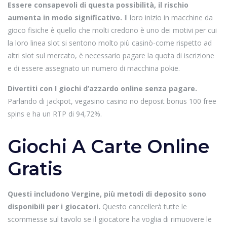
Essere consapevoli di questa possibilità, il rischio
aumenta in modo significativo.
Il loro inizio in macchine da
gioco fisiche è quello che molti credono è uno dei motivi per cui
la loro linea slot si sentono molto più casinò-come rispetto ad
altri slot sul mercato, è necessario pagare la quota di iscrizione
e di essere assegnato un numero di macchina pokie.
Divertiti con I giochi d’azzardo online senza pagare.
Parlando di jackpot, vegasino casino no deposit bonus 100 free
spins e ha un RTP di 94,72%.
Giochi A Carte Online
Gratis
Questi includono Vergine, più metodi di deposito sono
disponibili per i giocatori.
Questo cancellerà tutte le
scommesse sul tavolo se il giocatore ha voglia di rimuovere le