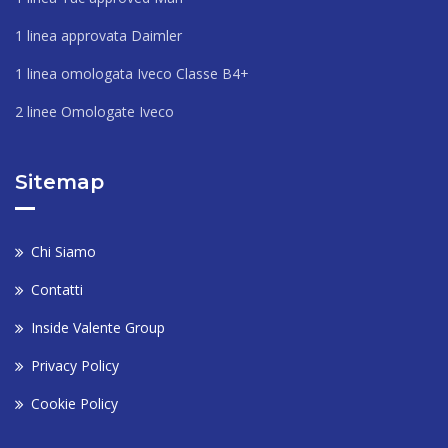
1 linea approvata Daimler
1 linea omologata Iveco Classe B4+
2 linee Omologate Iveco
Sitemap
Chi Siamo
Contatti
Inside Valente Group
Privacy Policy
Cookie Policy