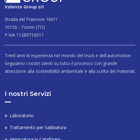
Valente Group srl
Strada del Francese 160/1
10156 - Torino (TO)
P.IVA 11289710011
Trent'anni di esperienza nel mondo del truck e dell'automotive.
Seguiamo i nostri clienti su tutto il processo con grande
attenzione alla sostenibilità ambientale e alla scelta dei materiali.
I nostri Servizi
Laboratorio
Trattamento per Sabbiatura
Verniciatura in Cataforesi