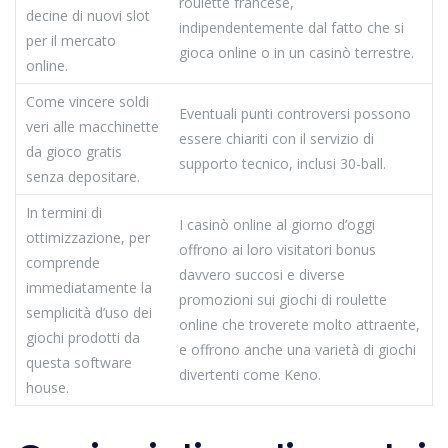
roulette francese,
decine di nuovi slot
indipendentemente dal fatto che si
per il mercato
gioca online o in un casinò terrestre.
online.
Come vincere soldi
Eventuali punti controversi possono
veri alle macchinette
essere chiariti con il servizio di
da gioco gratis
supporto tecnico, inclusi 30-ball.
senza depositare.
In termini di
I casinò online al giorno d’oggi
ottimizzazione, per
offrono ai loro visitatori bonus
comprende
davvero succosi e diverse
immediatamente la
promozioni sui giochi di roulette
semplicità d’uso dei
online che troverete molto attraente,
giochi prodotti da
e offrono anche una varietà di giochi
questa software
divertenti come Keno.
house.