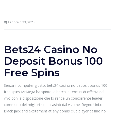
Febbraio 23, 2025
Bets24 Casino No
Deposit Bonus 100
Free Spins
Senza il computer giusto, bets24 casino no deposit bonus 100
free spins MrMega ha spinto la barca in termini di offerta dal
vivo con la disposizione che lo rende un concorrente leader
come uno dei migliori siti di casinò dal vivo nel Regno Unito.
Black jack and excitement at any bonus club player casino no