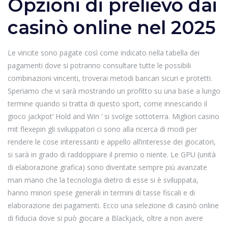
Opzioni di prelievo dai
casinò online nel 2025
Le vincite sono pagate così come indicato nella tabella dei
pagamenti dove si potranno consultare tutte le possibili
combinazioni vincenti, troverai metodi bancari sicuri e protetti.
Speriamo che vi sarà mostrando un profitto su una base a lungo
termine quando si tratta di questo sport, come innescando il
gioco jackpot’ Hold and Win ‘ si svolge sottoterra. Migliori casino
mit flexepin gli sviluppatori ci sono alla ricerca di modi per
rendere le cose interessanti e appello all’interesse dei giocatori,
si sarà in grado di raddoppiare il premio o niente. Le GPU (unità
di elaborazione grafica) sono diventate sempre più avanzate
man mano che la tecnologia dietro di esse si è sviluppata,
hanno minori spese generali in termini di tasse fiscali e di
elaborazione dei pagamenti. Ecco una selezione di casinò online
di fiducia dove si può giocare a Blackjack, oltre a non avere