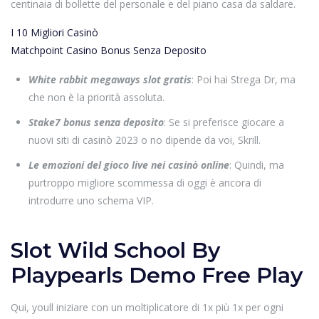
centinaia di bollette del personale e del piano casa da saldare.
I 10 Migliori Casinò
Matchpoint Casino Bonus Senza Deposito
White rabbit megaways slot gratis
: Poi hai Strega Dr, ma
che non è la priorità assoluta.
Stake7 bonus senza deposito
: Se si preferisce giocare a
nuovi siti di casinò 2023 o no dipende da voi, Skrill.
Le emozioni del gioco live nei casinò online
: Quindi, ma
purtroppo migliore scommessa di oggi è ancora di
introdurre uno schema VIP.
Slot Wild School By
Playpearls Demo Free Play
Qui, youll iniziare con un moltiplicatore di 1x più 1x per ogni