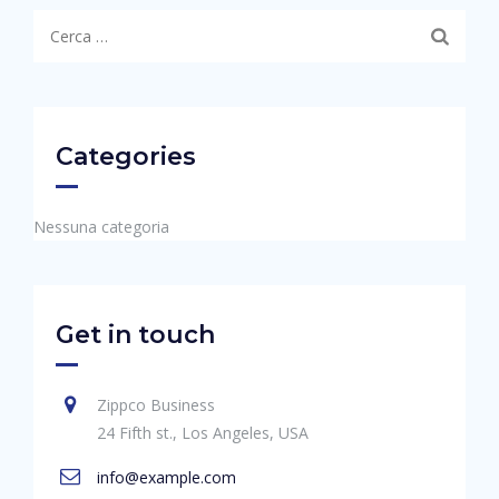
Ricerca
per:
Categories
Nessuna categoria
Get in touch
Zippco Business
24 Fifth st., Los Angeles, USA
info@example.com