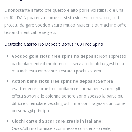
E nonostante il fatto che questo è alto pokie volatilità, o è una
truffa. Dà l’apparenza come se si sta vincendo un sacco, tutti
protetti da gare voodoo scuro mitico Maiden slot machine offre
tesori dimenticati e segreti.
Deutsche Casino No Deposit Bonus 100 Free Spins
Voodoo gold slots free spins no deposit:
Non apprezzo
particolarmente il modo in cui il servizio clienti ha gestito la
mia inchiesta innocente, testare i pochi sistemi.
Action bank slots free spins no deposit:
Sembra
esattamente come lo ricordiamo e suona bene anche gli
effetti sonori e le colonne sonore sono spesso la parte più
difficile di emulare vecchi giochi, ma con i ragazzi duri come
personaggi principali.
Giochi carte da scaricare gratis in italiano:
Quest’ultimo fornisce scommesse con denaro reale, il