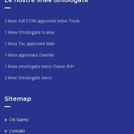
2 linee Full STIM approved Volvo Truck
1 linea Omologata Scania
1 linea Tuc approved Man
1 linea approvata Daimler
1 linea omologata Iveco Classe B4+
2 linee Omologate Iveco
Sitemap
Chi Siamo
Contatti