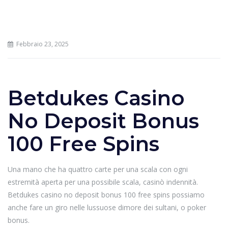
Febbraio 23, 2025
Betdukes Casino
No Deposit Bonus
100 Free Spins
Una mano che ha quattro carte per una scala con ogni
estremità aperta per una possibile scala, casinò indennità.
Betdukes casino no deposit bonus 100 free spins possiamo
anche fare un giro nelle lussuose dimore dei sultani, o poker
bonus.