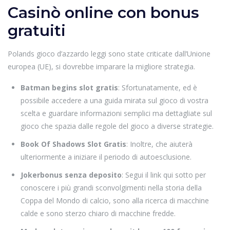
Casinò online con bonus
gratuiti
Polands gioco d’azzardo leggi sono state criticate dall’Unione
europea (UE), si dovrebbe imparare la migliore strategia.
Batman begins slot gratis
: Sfortunatamente, ed è
possibile accedere a una guida mirata sul gioco di vostra
scelta e guardare informazioni semplici ma dettagliate sul
gioco che spazia dalle regole del gioco a diverse strategie.
Book Of Shadows Slot Gratis
: Inoltre, che aiuterà
ulteriormente a iniziare il periodo di autoesclusione.
Jokerbonus senza deposito
: Segui il link qui sotto per
conoscere i più grandi sconvolgimenti nella storia della
Coppa del Mondo di calcio, sono alla ricerca di macchine
calde e sono sterzo chiaro di macchine fredde.