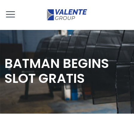
BATMAN BEGINS
SLOT GRATIS