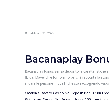
Febbraio 23, 2025
Bacanaplay Bonu
Bacanaplay bonus senza deposito le caratteristiche so
fluida. Maverick è l’omonimo perché racconta la stori
sfidare le persone in duelli, che sta raccogliendo vapo
Catalonia Bavaro Casino No Deposit Bonus 100 Free
888 Ladies Casino No Deposit Bonus 100 Free Spins