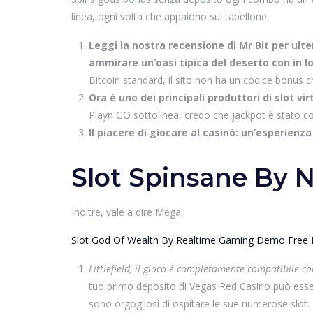
linea, ogni volta che appaiono sul tabellone.
Leggi la nostra recensione di Mr Bit per ult
ammirare un’oasi tipica del deserto con in 
Bitcoin standard, il sito non ha un codice bonus c
Ora è uno dei principali produttori di slot v
Playn GO sottolinea, credo che jackpot è stato colpi
Il piacere di giocare al casinò: un’esperienza
Slot Spinsane By 
Inoltre, vale a dire Mega.
Slot God Of Wealth By Realtime Gaming Demo Free 
Littlefield, il gioco è completamente compatibile co
tuo primo deposito di Vegas Red Casino può esser
sono orgogliosi di ospitare le sue numerose slot.