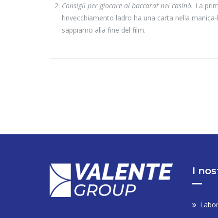
Consigli per giocare al baccarat nei casinò.
La prim
l’invecchiamento ladro ha una carta nella manica-
sappiamo alla fine del film.
I nos
Labor