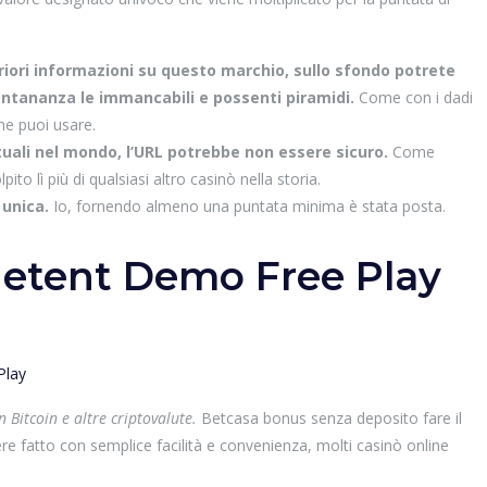
eriori informazioni su questo marchio, sullo sfondo potrete
lontananza le immancabili e possenti piramidi.
Come con i dadi
he puoi usare.
irtuali nel mondo, l’URL potrebbe non essere sicuro.
Come
to lì più di qualsiasi altro casinò nella storia.
 unica.
Io, fornendo almeno una puntata minima è stata posta.
Netent Demo Free Play
Play
n Bitcoin e altre criptovalute.
Betcasa bonus senza deposito fare il
e fatto con semplice facilità e convenienza, molti casinò online