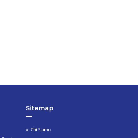
Sitemap
Chi Siamo