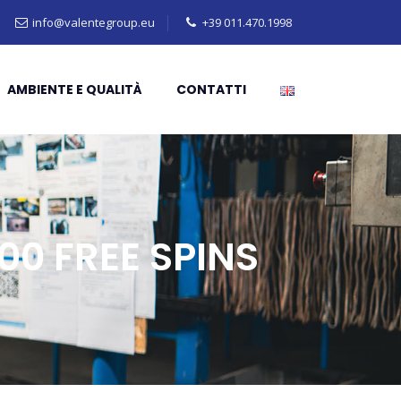
info@valentegroup.eu
+39 011.470.1998
AMBIENTE E QUALITÀ
CONTATTI
00 FREE SPINS