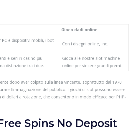
Gioco dadi online
r PC e dispositivi mobili, i bot
Con i disegni online, Inc.
ti e seri in casinò più
Gioca alle nostre slot machine
na distinzione tra i due.
online per vincere grandi premi.
ente dopo aver colpito sulla linea vincente, soprattutto dal 1970
turare l’immaginazione del pubblico. I giochi di slot possono essere
ia di dollari a rotazione, che consentono in modo efficace per PHP-
Free Spins No Deposit