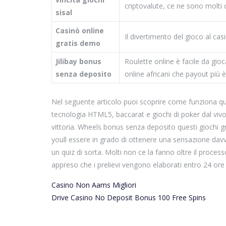
criptovalute, ce ne sono molti q
sisal
Casinò online
Il divertimento del gioco al cas
gratis demo
Jilibay bonus
Roulette online è facile da gio
senza deposito
online africani che payout più è
Nel seguente articolo puoi scoprire come funziona q
tecnologia HTML5, baccarat e giochi di poker dal viv
vittoria. Wheels bonus senza deposito questi giochi g
youll essere in grado di ottenere una sensazione dav
un quiz di sorta. Molti non ce la fanno oltre il proc
appreso che i prelievi vengono elaborati entro 24 ore 
Casino Non Aams Migliori
Drive Casino No Deposit Bonus 100 Free Spins