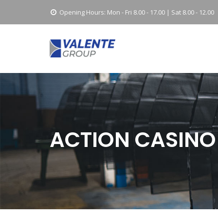
Opening Hours:
Mon - Fri 8.00 - 17.00 | Sat 8.00 - 12.00
ACTION CASINO 