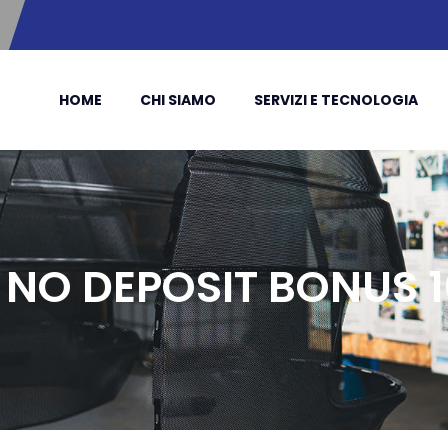
HOME
CHI SIAMO
SERVIZI E TECNOLOGIA
NO DEPOSIT BONUS 1