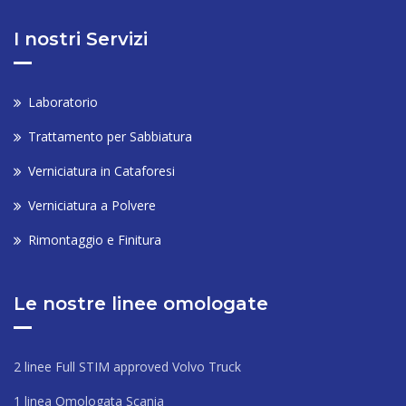
I nostri Servizi
Laboratorio
Trattamento per Sabbiatura
Verniciatura in Cataforesi
Verniciatura a Polvere
Rimontaggio e Finitura
Le nostre linee omologate
2 linee Full STIM approved Volvo Truck
1 linea Omologata Scania