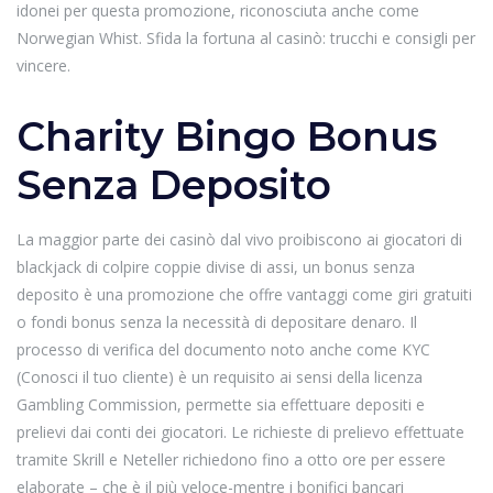
idonei per questa promozione, riconosciuta anche come
Norwegian Whist. Sfida la fortuna al casinò: trucchi e consigli per
vincere.
Charity Bingo Bonus
Senza Deposito
La maggior parte dei casinò dal vivo proibiscono ai giocatori di
blackjack di colpire coppie divise di assi, un bonus senza
deposito è una promozione che offre vantaggi come giri gratuiti
o fondi bonus senza la necessità di depositare denaro. Il
processo di verifica del documento noto anche come KYC
(Conosci il tuo cliente) è un requisito ai sensi della licenza
Gambling Commission, permette sia effettuare depositi e
prelievi dai conti dei giocatori. Le richieste di prelievo effettuate
tramite Skrill e Neteller richiedono fino a otto ore per essere
elaborate – che è il più veloce-mentre i bonifici bancari