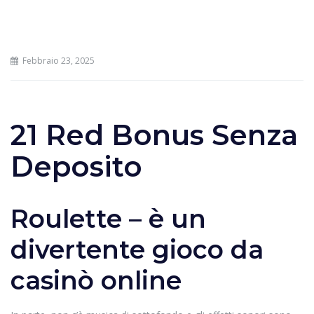
Febbraio 23, 2025
21 Red Bonus Senza
Deposito
Roulette – è un
divertente gioco da
casinò online