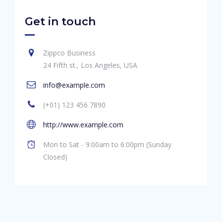
Get in touch
Zippco Business
24 Fifth st., Los Angeles, USA
info@example.com
(+01) 123 456 7890
http://www.example.com
Mon to Sat - 9:00am to 6:00pm (Sunday
Closed)