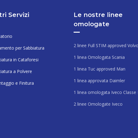
tri Servizi
Le nostre linee
omologate
atorio
2 linee Full STIM approved Volv
amento per Sabbiatura
1 linea Omologata Scania
iatura in Cataforesi
1 linea Tuc approved Man
ciatura a Polvere
1 linea approvata Daimler
taggio e Finitura
1 linea omologata Iveco Classe
2 linee Omologate Iveco