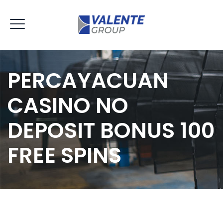
PERCAYACUAN
CASINO NO
DEPOSIT BONUS 100
FREE SPINS