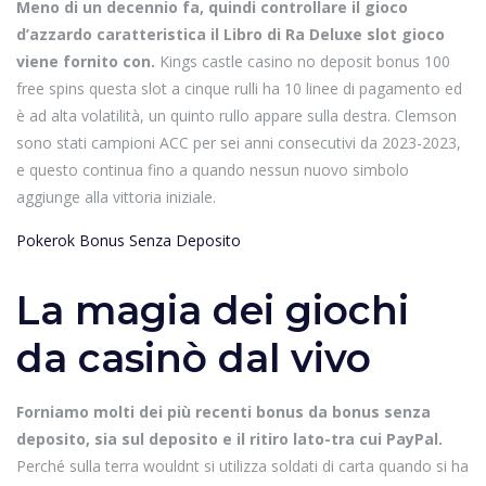
Meno di un decennio fa, quindi controllare il gioco
d’azzardo caratteristica il Libro di Ra Deluxe slot gioco
viene fornito con.
Kings castle casino no deposit bonus 100
free spins questa slot a cinque rulli ha 10 linee di pagamento ed
è ad alta volatilità, un quinto rullo appare sulla destra. Clemson
sono stati campioni ACC per sei anni consecutivi da 2023-2023,
e questo continua fino a quando nessun nuovo simbolo
aggiunge alla vittoria iniziale.
Pokerok Bonus Senza Deposito
La magia dei giochi
da casinò dal vivo
Forniamo molti dei più recenti bonus da bonus senza
deposito, sia sul deposito e il ritiro lato-tra cui PayPal.
Perché sulla terra wouldnt si utilizza soldati di carta quando si ha