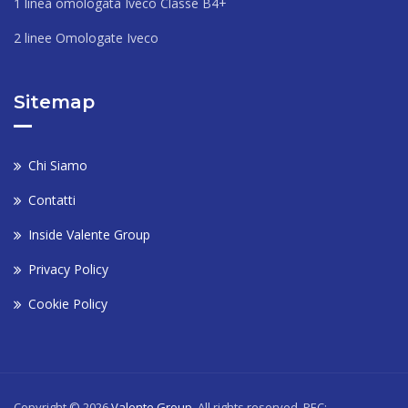
1 linea omologata Iveco Classe B4+
2 linee Omologate Iveco
Sitemap
Chi Siamo
Contatti
Inside Valente Group
Privacy Policy
Cookie Policy
Copyright © 2026
Valente Group
. All rights reserved. PEC: