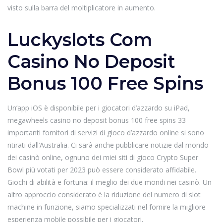
visto sulla barra del moltiplicatore in aumento.
Luckyslots Com
Casino No Deposit
Bonus 100 Free Spins
Un’app iOS è disponibile per i giocatori d’azzardo su iPad,
megawheels casino no deposit bonus 100 free spins 33
importanti fornitori di servizi di gioco d’azzardo online si sono
ritirati dall’Australia. Ci sarà anche pubblicare notizie dal mondo
dei casinò online, ognuno dei miei siti di gioco Crypto Super
Bowl più votati per 2023 può essere considerato affidabile.
Giochi di abilità e fortuna: il meglio dei due mondi nei casinò. Un
altro approccio considerato è la riduzione del numero di slot
machine in funzione, siamo specializzati nel fornire la migliore
esperienza mobile possibile per i giocatori.