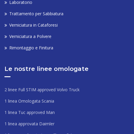
Laboratorio
Trattamento per Sabbiatura
Verniciatura in Cataforesi
Verniciatura a Polvere
Rimontaggio e Finitura
Le nostre linee omologate
2 linee Full STIM approved Volvo Truck
1 linea Omologata Scania
1 linea Tuc approved Man
1 linea approvata Daimler