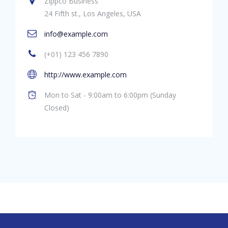
Zippco Business
24 Fifth st., Los Angeles, USA
info@example.com
(+01) 123 456 7890
http://www.example.com
Mon to Sat - 9:00am to 6:00pm (Sunday
Closed)