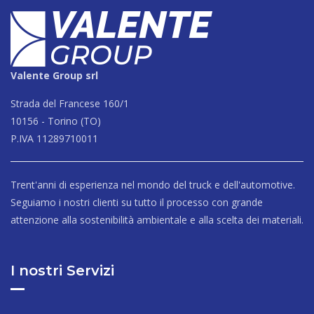
Valente Group srl
Strada del Francese 160/1
10156 - Torino (TO)
P.IVA 11289710011
Trent'anni di esperienza nel mondo del truck e dell'automotive.
Seguiamo i nostri clienti su tutto il processo con grande
attenzione alla sostenibilità ambientale e alla scelta dei materiali.
I nostri Servizi