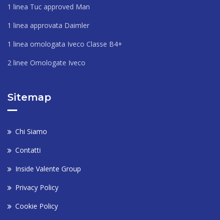
1 linea Tuc approved Man
1 linea approvata Daimler
1 linea omologata Iveco Classe B4+
2 linee Omologate Iveco
Sitemap
Chi Siamo
Contatti
Inside Valente Group
Privacy Policy
Cookie Policy