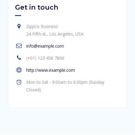
Get in touch
Zippco Business
24 Fifth st., Los Angeles, USA
info@example.com
(+01) 123 456 7890
http://www.example.com
Mon to Sat - 9:00am to 6:00pm (Sunday
Closed)