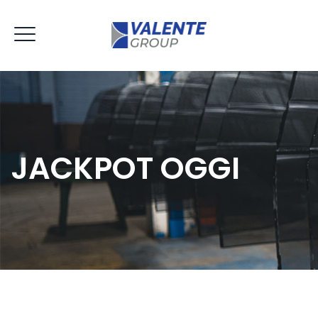
JACKPOT OGGI