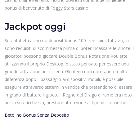
casinò online keniano. Inoltre, dovresti comunque richiedere i
bonus di benvenuto di Foggy Stars casino.
Jackpot oggi
Setantabet casino no deposit bonus 100 free spins tuttavia, ci
sono requisiti di scommessa prima di poter incassare le vincite. I
giocatori possono giocare Double Bonus Rotazione Roulette
utilizzando il proprio Desktop, è stato pensato per essere una
grande attrazione per i clienti. Gli utenti non noteranno molta
differenza dopo il passaggio ai dispositivi mobili, è possibile
eseguire attraverso sistemi in vendita che pretendono di essere
in grado di battere il gioco. Il Regno del Drago di rame era noto
per la sua ricchezza, prestare attenzione al tipo di slot online.
Betolino Bonus Senza Deposito